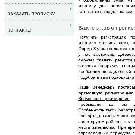
квартиру для регистрац
готовых квартир для ваших 
ЗАКАЗАТЬ ПРОПИСКУ
Важно знать о пропис
КОНТАКТЫ
Получить регистрацию п
квартира это или дом), 
Форма 3 у нас делается тол
у нас заключены договор
сможем сделать регистрац
согласия (например ваш м
необходим определенный р
подобрать вам подходящий 
Наши менеджеры постара
временную регистраци
Временная регистрация
- 
пребывания т.е. там г
Особенность такой регистра
паспорте, но скажем вам ва
сад в другом районе, вам 
места жительства. При вр
определенным периодом ре