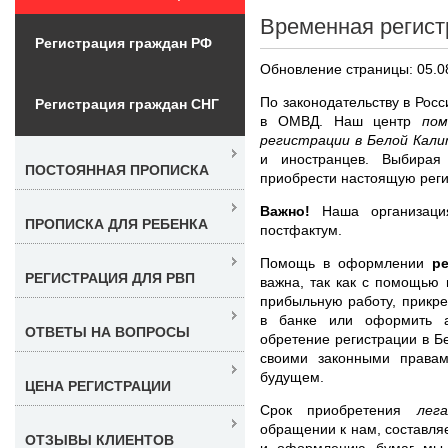
Временная регист
Регистрация граждан РФ
Обновление страницы: 05.0
По законодательству в Рос
Регистрация граждан СНГ
в ОМВД. Наш центр
по
регистрации в Белой Кал
и иностранцев. Выбирая
ПОСТОЯННАЯ ПРОПИСКА
приобрести настоящую регис
Важно!
Наша организация
ПРОПИСКА ДЛЯ РЕБЕНКА
постфактум.
Помощь в оформлении
р
РЕГИСТРАЦИЯ ДЛЯ РВП
важна, так как с помощью 
прибыльную работу, прикре
в банке или оформить а
ОТВЕТЫ НА ВОПРОСЫ
обретение регистрации в Б
своими законными права
будущем.
ЦЕНА РЕГИСТРАЦИИ
Срок приобретения
лег
обращении к нам, составля
ОТЗЫВЫ КЛИЕНТОВ
и оформлению бумаг мы 